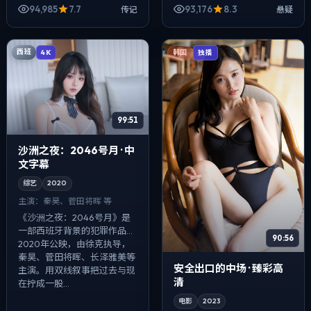
拉梅、凯特·布兰切特、菅田将
94,985
7.7
93,176
8.3
传记
悬疑
晖等主演。配乐克制，关键场
面反而以...
西班
4K
韩国
独播
99:51
沙洲之夜：2046号月 · 中
文字幕
综艺
2020
主演：
秦昊、菅田将晖 等
《沙洲之夜：2046号月》是
一部西班牙背景的犯罪作品，
90:56
2020年公映，由徐克执导，
秦昊、菅田将晖、长泽雅美等
安全出口的中场 · 臻彩高
主演。用双线叙事把过去与现
清
在拧成一股...
电影
2023