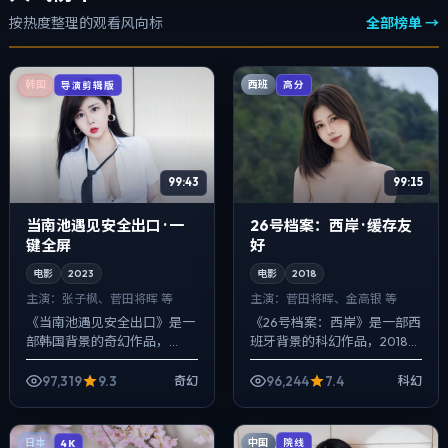
按热度整理的观看风向标
全部榜单 →
西班
韩国
高分
导演剪辑版
99:43
99:15
当南池遇见安全出口 · 一
26号档案：西岸 · 缓存友
键全屏
好
电影
2023
电影
2018
主演：
张子枫、菅田将晖 等
主演：
菅田将晖、金高银 等
《当南池遇见安全出口》是一
《26号档案：西岸》是一部西
部韩国背景的奇幻作品，
班牙背景的科幻作品，2018年
2023年公映，由新海诚执
公映，由贾樟柯执导，菅田将
导，张子枫、菅田将晖、咏梅
晖、金高银、肖央等主演。以
97,319
9.3
96,244
7.4
奇幻
科幻
等主演。在类型片框架里埋入
冷峻镜头对准普通人的抉择瞬
作者式旁白与留白，...
间，一场...
中国
日本
院线
4K