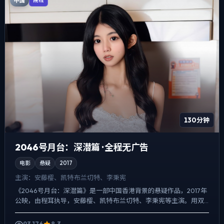
中国
院线
130分钟
2046号月台：深潜篇 · 全程无广告
电影
悬疑
2017
主演：
安藤樱、凯特·布兰切特、李秉宪
《2046号月台：深潜篇》是一部中国香港背景的悬疑作品，2017年
公映，由程耳执导，安藤樱、凯特·布兰切特、李秉宪等主演。用双
线叙事把过去与现在拧成一股绳，爱情线并不喧宾夺主，...
93,176
8.3