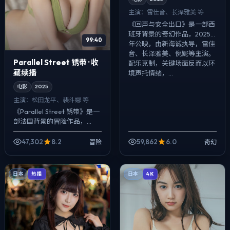
主演：
雷佳音、长泽雅美 等
《回声与安全出口》是一部西
班牙背景的奇幻作品，2025
99:40
年公映，由新海诚执导，雷佳
音、长泽雅美、倪妮等主演。
Parallel Street 锈带 · 收
配乐克制，关键场面反而以环
藏续播
境声托情绪，...
电影
2025
主演：
松田龙平、裴斗娜 等
《Parallel Street 锈带》是一
部法国背景的冒险作品，
2025年公映，由宁浩执导，
松田龙平、裴斗娜、李秉宪等
47,302
8.2
59,862
6.0
冒险
奇幻
主演。把城市当作角色来写...
日本
日本
热播
4K