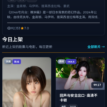
主演：
金高银、马伊琍、提莫西·查拉梅、姜武
《2046号月台：晚钟篇》是一部日本背景的奇幻作品，2024年公
映，由徐克执导，金高银、马伊琍、提莫西·查拉梅等主演。用双线
叙事把过去与现在拧成一股绳，真相并非一次性抛出，而是...
92,153
7.0
今日上架
新近上架的剧集与电影，每日更新
全部新片 →
法国
西班
院线
IMAX
99:17
回声与安全出口 · 高清不
卡顿
电影
2025