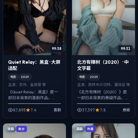
99:38
99:31
Quiet Relay：黑盒 · 大屏
北方有棵树（2020） · 中
适配
文字幕
电影
2025
电影
2025
主演：
范伟、金高银 等
主演：
凯特·布兰切特、雷佳音 等
《Quiet Relay：黑盒》是一
《北方有棵树（2020）》是
部日本背景的喜剧作品，
一部日本背景的悬疑作品，
2025年公映，由宫崎骏执
2025年公映，由李安执导，
导，范伟、金高银、长泽雅美
凯特·布兰切特、雷佳音、胡歌
87,895
7.4
37,397
7.8
喜剧
悬疑
等主演。影像偏纪实质感，手
等主演。用双线叙事把过去与
持与固定...
现在拧成一...
法国
英国
高分
热播