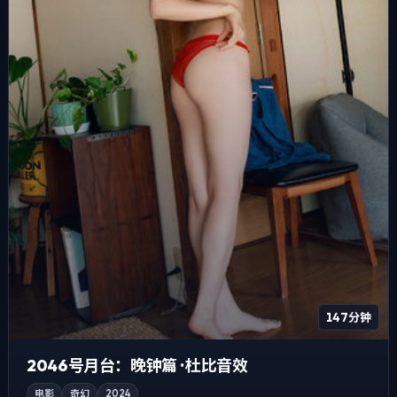
147分钟
2046号月台：晚钟篇 · 杜比音效
电影
奇幻
2024