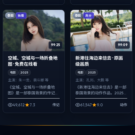
偏纪实质感，手持与固定机
主演。用双线叙事把过去与现
位...
在拧成一股绳，...
泰国
泰国
独播
高分
99:25
99:09
空城、空城与一场折叠地
新港往海边来信去 · 原画
图 · 免费在线看
级画质
电影
2025
电影
2025
主演：
朱一龙、裴斗娜 等
主演：
孔刘、大鹏 等
《空城、空城与一场折叠地
《新港往海边来信去》是一部
图》是一部泰国背景的传记作
泰国背景的动作作品，2025
品，2025年公映，由林超贤
年公映，由王家卫执导，孔
执导，朱一龙、裴斗娜、沈腾
刘、大鹏、秦昊等主演。以冷
49,612
7.3
61,547
9.0
传记
动作
等主演。节奏先抑后扬，前半
峻镜头对准普通人的抉择瞬
段铺陈日常，后...
间，人物在道德灰...