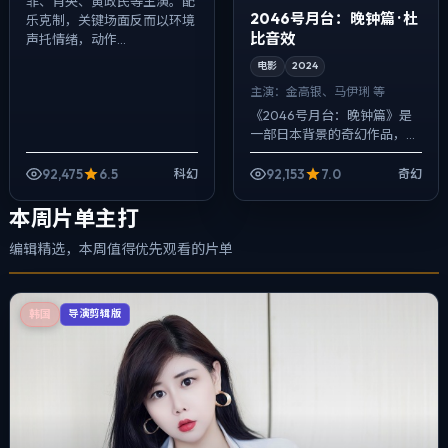
菲、肖央、黄政民等主演。配
2046号月台：晚钟篇 · 杜
乐克制，关键场面反而以环境
比音效
声托情绪，动作...
电影
2024
主演：
金高银、马伊琍 等
《2046号月台：晚钟篇》是
一部日本背景的奇幻作品，
2024年公映，由徐克执导，
金高银、马伊琍、提莫西·查拉
92,475
6.5
92,153
7.0
科幻
奇幻
梅等主演。用双线叙事把过去
与现在拧成...
本周片单主打
编辑精选，本周值得优先观看的片单
韩国
导演剪辑版