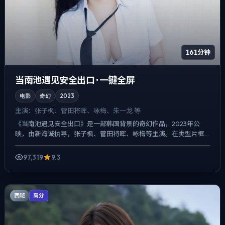
161分钟
当南池遇见安全出口 · 一键全屏
电影
奇幻
2023
主演：
张子枫、菅田将晖、咏梅、朱一龙 等
《当南池遇见安全出口》是一部韩国背景的奇幻作品，2023年公
映，由新海诚执导，张子枫、菅田将晖、咏梅等主演。在类型片框
架里埋入作者式旁白与留白，冲突并非来自夸张奇观，而来自信息...
97,319
9.3
西班
高分