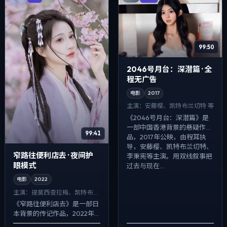
99:50
2046号月台：深潜篇 · 全
程无广告
电影
2017
主演：
安藤樱、凯特·布兰切特 等
《2046号月台：深潜篇》是
一部中国香港背景的悬疑作
99:41
品，2017年公映，由程耳执
导，安藤樱、凯特·布兰切特、
窄路往便利店去 · 夜间护
李秉宪等主演。用双线叙事把
眼模式
过去与现在...
电影
2022
主演：
提莫西·查拉梅、凯特·布兰
切特 等
《窄路往便利店去》是一部日
本背景的传记作品，2022年
公映，由毕赣执导，提莫西·查