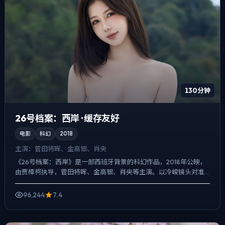
130分钟
26号档案：西岸 · 缓存友好
电影
科幻
2018
主演：
菅田将晖、金高银、肖央
《26号档案：西岸》是一部西班牙背景的科幻作品，2018年公映，
由贾樟柯执导，菅田将晖、金高银、肖央等主演。以冷峻镜头对准
普通人的抉择瞬间，一场意外成为切口，牵出家庭、职场与公...
96,244
7.4