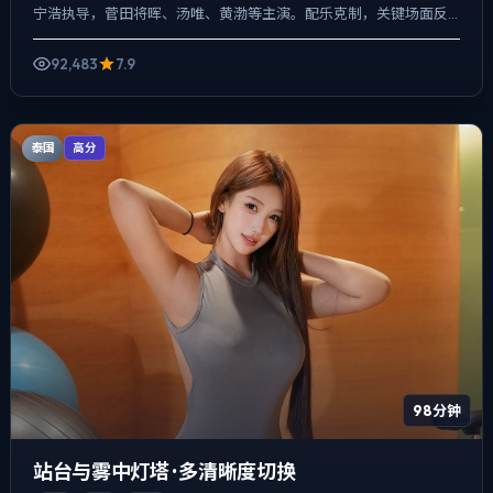
宁浩执导，菅田将晖、汤唯、黄渤等主演。配乐克制，关键场面反
而以环境声托情绪，喜剧桥段服务于人物性格，笑点背后仍有隐...
92,483
7.9
泰国
高分
98分钟
站台与雾中灯塔 · 多清晰度切换