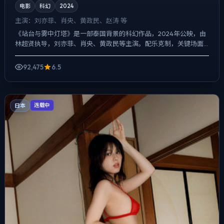
电影
科幻
2024
主演：
刘亦菲、肖央、黄政民、赵涛 等
《站台与雾中灯塔》是一部泰国背景的科幻作品，2024年公映，由
林超贤执导，刘亦菲、肖央、黄政民等主演。配乐克制，关键场面
反而以环境声托情绪，动作戏服务于叙事节点，每场打斗都改变...
92,475
6.5
日本
连载中