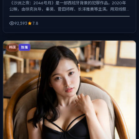
《沙洲之夜：2046号月》是一部西班牙背景的犯罪作品，2020年
公映，由徐克执导，秦昊、菅田将晖、长泽雅美等主演。用双线叙
事把过去与现在拧成一股绳，动作戏服务于叙事节点，每场打...
92,593
7.8
韩国
独播