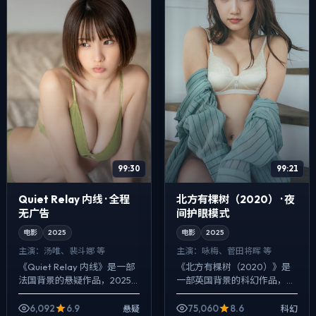
99:30
99:21
Quiet Relay 内线 · 全程
北方有棵树（2020） · 夜
无广告
间护眼模式
电影
2025
电影
2025
主演：
汤唯、裴斗娜 等
主演：
咏梅、菅田将晖 等
《Quiet Relay 内线》是一部
《北方有棵树（2020）》是
法国背景的悬疑作品，2025
一部英国背景的科幻作品，
年公映，由程耳执导，汤唯、
2025年公映，由乌尔善执
裴斗娜、黄政民等主演。影像
导，咏梅、菅田将晖、肖央等
6,092
6.9
75,060
8.6
悬疑
科幻