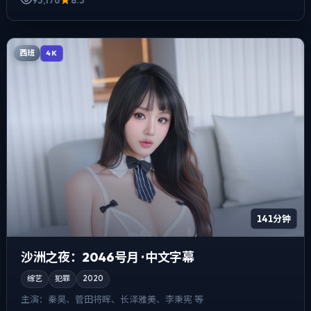
西班
4K
141分钟
沙洲之夜：2046号月 · 中文字幕
综艺
犯罪
2020
主演：
秦昊、菅田将晖、长泽雅美、李秉宪 等