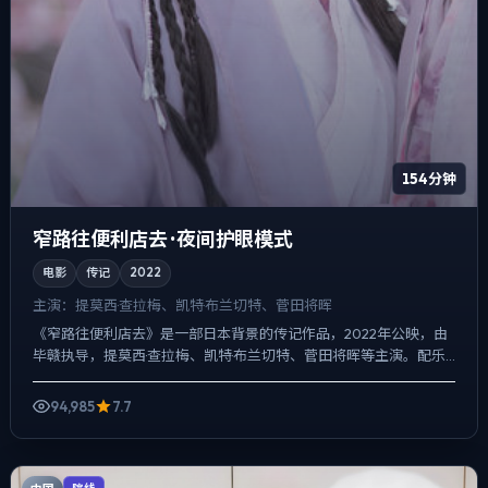
154分钟
窄路往便利店去 · 夜间护眼模式
电影
传记
2022
主演：
提莫西·查拉梅、凯特·布兰切特、菅田将晖
《窄路往便利店去》是一部日本背景的传记作品，2022年公映，由
毕赣执导，提莫西·查拉梅、凯特·布兰切特、菅田将晖等主演。配乐
克制，关键场面反而以环境声托情绪，悬疑外壳下，更想讨...
94,985
7.7