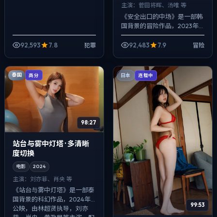
主演：
菅田将晖、汤唯 等
《安全出口的中场》是一部韩
国背景的冒险作品，2023年
公映，由宁浩执导，菅田将
晖、汤唯、黄渤等主演。配乐
92,593
7.8
92,483
7.9
犯罪
冒险
克制，关键场面反而以环境声
托情绪，喜剧桥...
泰国
高分
日本
连载中
98:27
站台与雾中灯塔 · 多清晰
度切换
电影
2024
主演：
刘亦菲、肖央 等
《站台与雾中灯塔》是一部泰
国背景的科幻作品，2024年
99:53
公映，由林超贤执导，刘亦